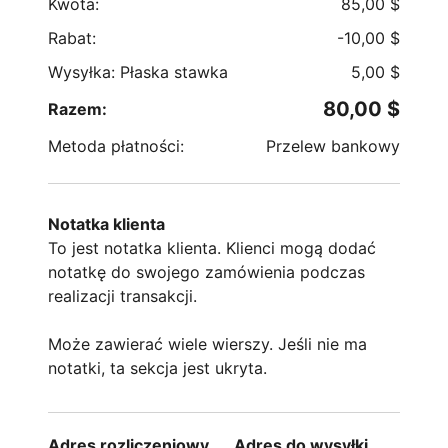
Kwota:
85,00
$
Rabat:
-
10,00
$
Wysyłka: Płaska stawka
5,00
$
80,00
$
Razem:
Metoda płatności:
Przelew bankowy
Notatka klienta
To jest notatka klienta. Klienci mogą dodać
notatkę do swojego zamówienia podczas
realizacji transakcji.
Może zawierać wiele wierszy. Jeśli nie ma
notatki, ta sekcja jest ukryta.
Adres rozliczeniowy
Adres do wysyłki