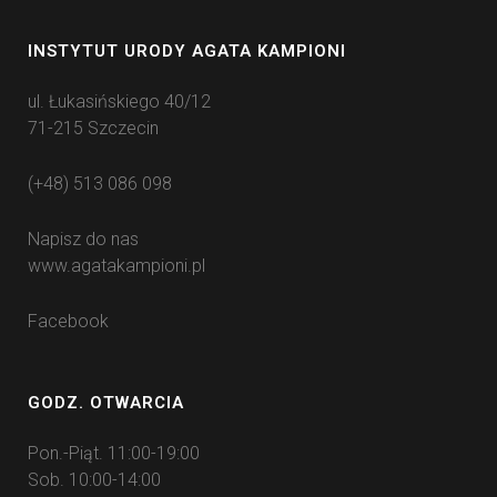
INSTYTUT URODY AGATA KAMPIONI
ul. Łukasińskiego 40/12
71-215 Szczecin
(+48) 513 086 098
Napisz do nas
www.agatakampioni.pl
Facebook
GODZ. OTWARCIA
Pon.-Piąt. 11:00-19:00
Sob. 10:00-14:00