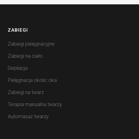
ZABIEGI
Zabiegi pielęgnacyjne
Zabiegi na ciało
Depilacja
Pielęgnacja okolic oka
Zabiegi na twarz
Terapia manualna twarzy
Automasaż twarzy